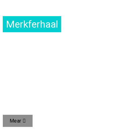
Merkferhaal
LIT ELKENIEN IN SÛNE FLESKE HAWE
UZSPACE leveret sûnensflessen oan mear as 60 lannen
en regio's oer de hiele wrâld.
BRÛK TECHNOLOGY OM DE SÛNENS FAN PUBLIKE
DRINKWATER TE BEVORDERJEN
WY LEVERJE HEGE KWALITEIT FLESKESERVICE,
BEVORDERJE IN SÛNE LIBBENSSTIJL.
Mear