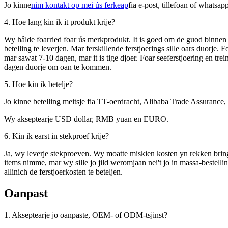
Jo kinne
nim kontakt op mei ús ferkeap
fia e-post, tillefoan of whatsap
4. Hoe lang kin ik it produkt krije?
Wy hâlde foarried foar ús merkprodukt. It is goed om de guod binnen 
betelling te leverjen. Mar ferskillende ferstjoerings sille oars duorje. 
mar sawat 7-10 dagen, mar it is tige djoer. Foar seeferstjoering en trein
dagen duorje om oan te kommen.
5. Hoe kin ik betelje?
Jo kinne betelling meitsje fia TT-oerdracht, Alibaba Trade Assurance,
Wy akseptearje USD dollar, RMB yuan en EURO.
6. Kin ik earst in stekproef krije?
Ja, wy leverje stekproeven. Wy moatte miskien kosten yn rekken bringe
items nimme, mar wy sille jo jild weromjaan nei't jo in massa-bestell
allinich de ferstjoerkosten te beteljen.
Oanpast
1. Akseptearje jo oanpaste, OEM- of ODM-tsjinst?