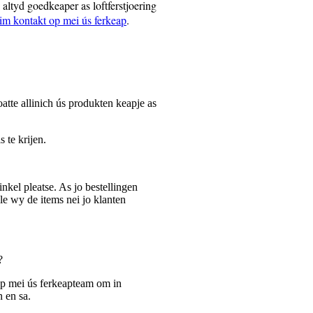
is altyd goedkeaper as loftferstjoering
im kontakt op mei ús ferkeap
.
tte allinich ús produkten keapje as
s te krijen.
el pleatse. As jo ​​bestellingen
le wy de items nei jo klanten
?
op mei ús ferkeapteam om in
n en sa.