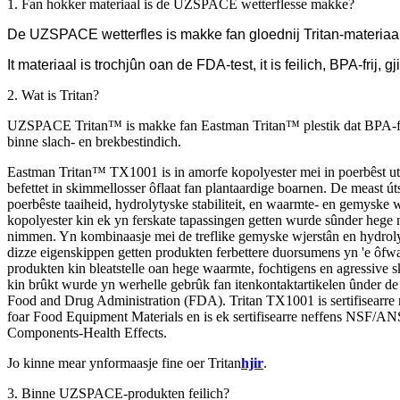
1. Fan hokker materiaal is de UZSPACE wetterflesse makke?
De UZSPACE wetterfles is makke fan gloednij Tritan-materiaa
It materiaal is trochjûn oan de FDA-test, it is feilich, BPA-frij, gj
2. Wat is Tritan?
UZSPACE Tritan™ is makke fan Eastman Tritan™ plestik dat BPA-fri
binne slach- en brekbestindich.
Eastman Tritan™ TX1001 is in amorfe kopolyester mei in poerbêst ut
befettet in skimmellosser ôflaat fan plantaardige boarnen. De meast ú
poerbêste taaiheid, hydrolytyske stabiliteit, en waarmte- en gemyske w
kopolyester kin ek yn ferskate tapassingen getten wurde sûnder hege n
nimmen. Yn kombinaasje mei de treflike gemyske wjerstân en hydrolyty
dizze eigenskippen getten produkten ferbettere duorsumens yn 'e ôf
produkten kin bleatstelle oan hege waarmte, fochtigens en agressive
kin brûkt wurde yn werhelle gebrûk fan itenkontaktartikelen ûnder d
Food and Drug Administration (FDA). Tritan TX1001 is sertifisearr
foar Food Equipment Materials en is ek sertifisearre neffens NSF/AN
Components-Health Effects.
Jo kinne mear ynformaasje fine oer Tritan
hjir
.
3. Binne UZSPACE-produkten feilich?