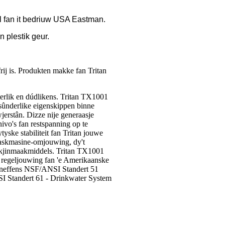
l fan it bedriuw USA Eastman.
in plestik geur.
j is. Produkten makke fan Tritan
erlik en dúdlikens. Tritan TX1001
tsûnderlike eigenskippen binne
jerstân. Dizze nije generaasje
ivo's fan restspanning op te
ske stabiliteit fan Tritan jouwe
waskmasine-omjouwing, dy't
 skjinmaakmiddels. Tritan TX1001
e regeljouwing fan 'e Amerikaanske
e neffens NSF/ANSI Standert 51
SI Standert 61 - Drinkwater System