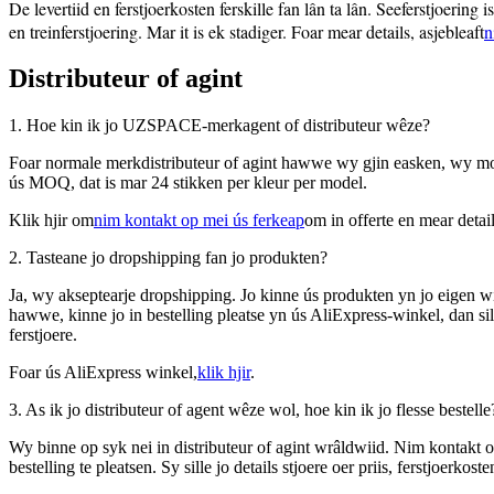
De levertiid en ferstjoerkosten ferskille fan lân ta lân. Seeferstjoering 
en treinferstjoering. Mar it is ek stadiger. Foar mear details, asjebleaft
n
Distributeur of agint
1. Hoe kin ik jo UZSPACE-merkagent of distributeur wêze?
Foar normale merkdistributeur of agint hawwe wy gjin easken, wy moa
ús MOQ, dat is mar 24 stikken per kleur per model.
Klik hjir om
nim kontakt op mei ús ferkeap
om in offerte en mear detail
2. Tasteane jo dropshipping fan jo produkten?
Ja, wy akseptearje dropshipping. Jo kinne ús produkten yn jo eigen wink
hawwe, kinne jo in bestelling pleatse yn ús AliExpress-winkel, dan sil
ferstjoere.
Foar ús AliExpress winkel,
klik hjir
.
3. As ik jo distributeur of agent wêze wol, hoe kin ik jo flesse bestelle
Wy binne op syk nei in distributeur of agint wrâldwiid. Nim kontakt 
bestelling te pleatsen. Sy sille jo details stjoere oer priis, ferstjoerkoste