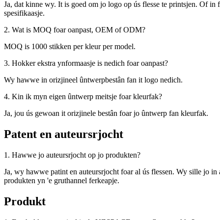
Ja, dat kinne wy. It is goed om jo logo op ús flesse te printsjen. Of in 
spesifikaasje.
2. Wat is MOQ foar oanpast, OEM of ODM?
MOQ is 1000 stikken per kleur per model.
3. Hokker ekstra ynformaasje is nedich foar oanpast?
Wy hawwe in orizjineel ûntwerpbestân fan it logo nedich.
4. Kin ik myn eigen ûntwerp meitsje foar kleurfak?
Ja, jou ús gewoan it orizjinele bestân foar jo ûntwerp fan kleurfak.
Patent en auteursrjocht
1. Hawwe jo auteursrjocht op jo produkten?
Ja, wy hawwe patint en auteursrjocht foar al ús flessen. Wy sille jo in a
produkten yn 'e gruthannel ferkeapje.
Produkt