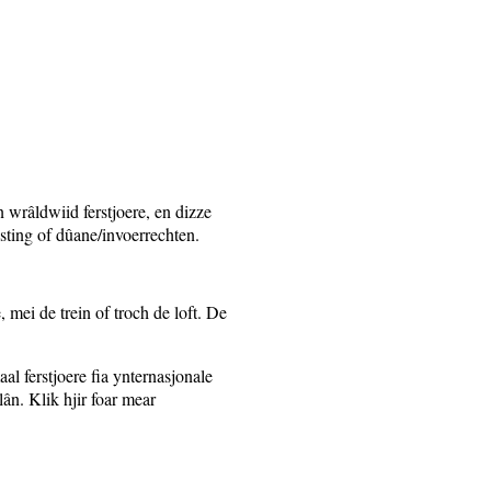
wrâldwiid ferstjoere, en dizze
sting of dûane/invoerrechten.
, mei de trein of troch de loft. De
l ferstjoere fia ynternasjonale
lân. Klik hjir foar mear