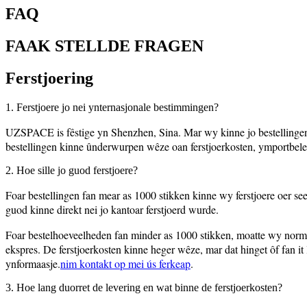
FAQ
FAAK STELLDE FRAGEN
Ferstjoering
1. Ferstjoere jo nei ynternasjonale bestimmingen?
UZSPACE is fêstige yn Shenzhen, Sina. Mar wy kinne jo bestellingen 
bestellingen kinne ûnderwurpen wêze oan ferstjoerkosten, ymportbele
2. Hoe sille jo guod ferstjoere?
Foar bestellingen fan mear as 1000 stikken kinne wy ​​ferstjoere oer see
guod kinne direkt nei jo kantoar ferstjoerd wurde.
Foar bestelhoeveelheden fan minder as 1000 stikken, moatte wy normaa
ekspres. De ferstjoerkosten kinne heger wêze, mar dat hinget ôf fan it 
ynformaasje.
nim kontakt op mei ús ferkeap
.
3. Hoe lang duorret de levering en wat binne de ferstjoerkosten?