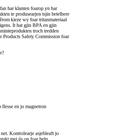
fan har klanten foarop yn har
ten te produsearjen tsjin betelbere
êrom kieze wy foar tritanmateriaal
iligens. It hat gjin BPA en gjin
suminteprodukten troch tredden
r Products Safety Commission foar
r?
o flesse en jo magnetron
et. Kontrolearje asjebleaft jo
takt mei ús op foar help.