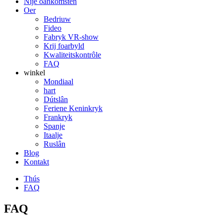
Nije oankomsten
Oer
Bedriuw
Fideo
Fabryk VR-show
Krij foarbyld
Kwaliteitskontrôle
FAQ
winkel
Mondiaal
hart
Dútslân
Feriene Keninkryk
Frankryk
Spanje
Itaalje
Ruslân
Blog
Kontakt
Thús
FAQ
FAQ