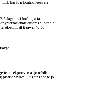
p. Klik hjir foar kontaktgegevens.
2-3 dagen nei ûntfangst fan
Foar ynternasjonale ekspres duorret it
ferstjoering sil it sawat 40-50
 Paypal.
 foar stekproeven as jo tefolle
ing pleatst hawwe. Dus eins hoege jo