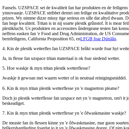
Fansels. UZSPACE set de kwaliteit fan har produkten en de feiligens 
ynnovaasje. UZSPACE stribbet dernei om feilige en kwalitative produk
prizen. Wy nimme dizze missy tige serieus en sille dat altyd dwaan. D
fan hege kwaliteit. Tritan is in nij soarte plestik grûnstof. It is mear fe
plestiklucht. Us produkten en accessoires ûndergeane testen fan kon
neffens easken fan 'e Food and Drug Administration, de US Consume
bernfeiligens, California Proposition 65, en
LFGB foar Dútslân
.
4. Kin de plestik wetterfles fan UZSPACE brûkt wurde foar hyt wette
Ja, in flesse fan uzspace tritan materiaal is ok foar siedend wetter.
5. Hoe waskje ik myn tritan plestik wetterflesse?
waskje it gewoan mei waarm wetter of in neutraal reinigingsmiddel.
J
6. Kin ik myn tritan plestik wetterflesse yn 'e magnetron pleatse?
Doch jo plestik wetterflesse fan uzspace net yn 'e magnetron, om't it j
beskeadiget.
7. Kin ik myn tritan plestik wetterflesse yn 'e ôfwaskmasine waskje?
De measte fan ús flessen kinne yn 'e ôfwaskmasine, mar guon soarten n
brûkershantlieding foardat jo it yn 'e ôfwaskmasine dogge. Of nim kon