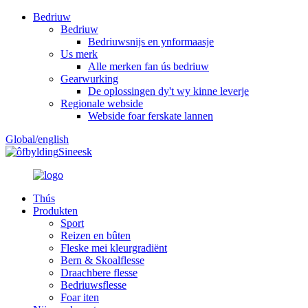
Bedriuw
Bedriuw
Bedriuwsnijs en ynformaasje
Us merk
Alle merken fan ús bedriuw
Gearwurking
De oplossingen dy't wy kinne leverje
Regionale webside
Webside foar ferskate lannen
Global/english
Sineesk
Thús
Produkten
Sport
Reizen en bûten
Fleske mei kleurgradiënt
Bern & Skoalflesse
Draachbere flesse
Bedriuwsflesse
Foar iten