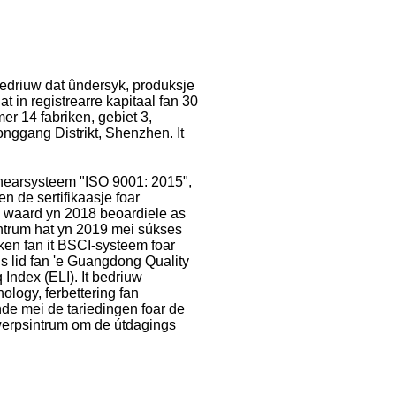
edriuw dat ûndersyk, produksje
t in registrearre kapitaal fan 30
er 14 fabriken, gebiet 3,
nggang Distrikt, Shenzhen. It
behearsysteem "ISO 9001: 2015",
n de sertifikaasje foar
n waard yn 2018 beoardiele as
ntrum hat yn 2019 mei súkses
sken fan it BSCI-systeem foar
s lid fan 'e Guangdong Quality
Index (ELI). It bedriuw
ology, ferbettering fan
ande mei de tariedingen foar de
twerpsintrum om de útdagings