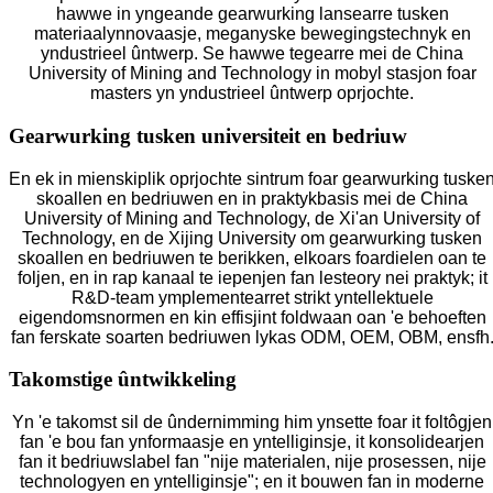
hawwe in yngeande gearwurking lansearre tusken
materiaalynnovaasje, meganyske bewegingstechnyk en
yndustrieel ûntwerp. Se hawwe tegearre mei de China
University of Mining and Technology in mobyl stasjon foar
masters yn yndustrieel ûntwerp oprjochte.
Gearwurking tusken universiteit en bedriuw
En ek in mienskiplik oprjochte sintrum foar gearwurking tuske
skoallen en bedriuwen en in praktykbasis mei de China
University of Mining and Technology, de Xi'an University of
Technology, en de Xijing University om gearwurking tusken
skoallen en bedriuwen te berikken, elkoars foardielen oan te
foljen, en in rap kanaal te iepenjen fan lesteory nei praktyk; it
R&D-team ymplementearret strikt yntellektuele
eigendomsnormen en kin effisjint foldwaan oan 'e behoeften
fan ferskate soarten bedriuwen lykas ODM, OEM, OBM, ensfh
Takomstige ûntwikkeling
Yn 'e takomst sil de ûndernimming him ynsette foar it foltôgjen
fan 'e bou fan ynformaasje en yntelliginsje, it konsolidearjen
fan it bedriuwslabel fan "nije materialen, nije prosessen, nije
technologyen en yntelliginsje"; en it bouwen fan in moderne