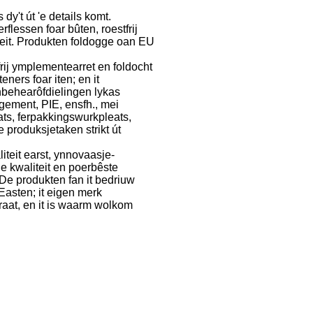
dy't út 'e details komt.
rflessen foar bûten, roestfrij
teit. Produkten foldogge oan EU
frij ymplementearret en foldocht
ners foar iten; en it
nbehearôfdielingen lykas
gement, PIE, ensfh., mei
ts, ferpakkingswurkpleats,
e produksjetaken strikt út
iteit earst, ynnovaasje-
e kwaliteit en poerbêste
 De produkten fan it bedriuw
asten; it eigen merk
raat, en it is waarm wolkom