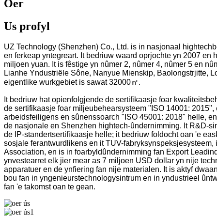
Oer
Us profyl
UZ Technology (Shenzhen) Co., Ltd. is in nasjonaal hightechb
en ferkeap yntegreart. It bedriuw waard oprjochte yn 2007 en ha
miljoen yuan. It is fêstige yn nûmer 2, nûmer 4, nûmer 5 en nûm
Lianhe Yndustriële Sône, Nanyue Mienskip, Baolongstrjitte, Lo
eigentlike wurkgebiet is sawat 32000㎡.
It bedriuw hat opienfolgjende de sertifikaasje foar kwaliteits
de sertifikaasje foar miljeubehearsysteem "ISO 14001: 2015", e
arbeidsfeiligens en sûnenssoarch "ISO 45001: 2018" helle, e
de nasjonale en Shenzhen hightech-ûndernimming. It R&D-si
de IP-standertsertifikaasje helle; it bedriuw foldocht oan 'e ea
sosjale ferantwurdlikens en it TUV-fabryksynspeksjesysteem, i
Association, en is in foarbyldûndernimming fan Export Leadinq 
ynvestearret elk jier mear as 7 miljoen USD dollar yn nije techn
apparatuer en de ynfiering fan nije materialen. It is aktyf dwa
bou fan in yngenieurstechnologysintrum en in yndustrieel ûn
fan 'e takomst oan te gean.