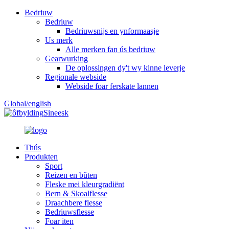
Bedriuw
Bedriuw
Bedriuwsnijs en ynformaasje
Us merk
Alle merken fan ús bedriuw
Gearwurking
De oplossingen dy't wy kinne leverje
Regionale webside
Webside foar ferskate lannen
Global/english
Sineesk
Thús
Produkten
Sport
Reizen en bûten
Fleske mei kleurgradiënt
Bern & Skoalflesse
Draachbere flesse
Bedriuwsflesse
Foar iten