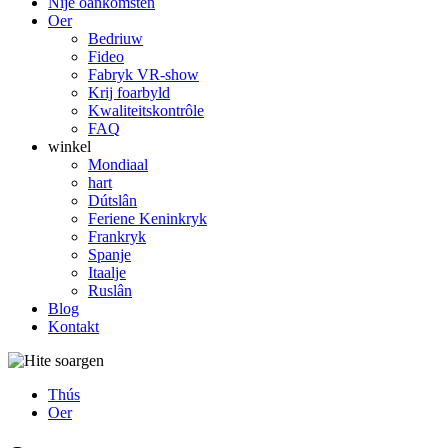
Nije oankomsten
Oer
Bedriuw
Fideo
Fabryk VR-show
Krij foarbyld
Kwaliteitskontrôle
FAQ
winkel
Mondiaal
hart
Dútslân
Feriene Keninkryk
Frankryk
Spanje
Itaalje
Ruslân
Blog
Kontakt
Thús
Oer