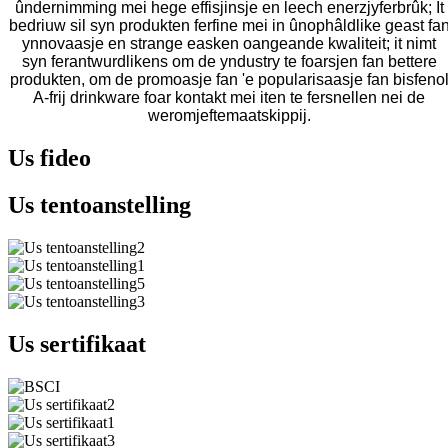
ûndernimming mei hege effisjinsje en leech enerzjyferbrûk; It
bedriuw sil syn produkten ferfine mei in ûnophâldlike geast fa
ynnovaasje en strange easken oangeande kwaliteit; it nimt
syn ferantwurdlikens om de yndustry te foarsjen fan bettere
produkten, om de promoasje fan 'e popularisaasje fan bisfeno
A-frij drinkware foar kontakt mei iten te fersnellen nei de
weromjeftemaatskippij.
Us fideo
Us tentoanstelling
Us sertifikaat