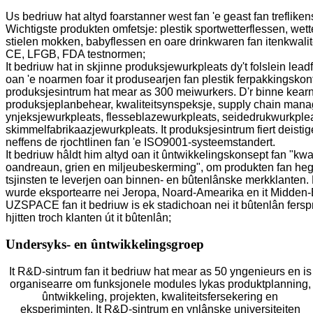
Us bedriuw hat altyd foarstanner west fan 'e geast fan treflikens 
Wichtigste produkten omfetsje: plestik sportwetterflessen, wette
stielen mokken, babyflessen en oare drinkwaren fan itenkwali
CE, LFGB, FDA testnormen;
It bedriuw hat in skjinne produksjewurkpleats dy't folslein lead
oan 'e noarmen foar it produsearjen fan plestik ferpakkingskonte
produksjesintrum hat mear as 300 meiwurkers. D'r binne kear
produksjeplanbehear, kwaliteitsynspeksje, supply chain mana
ynjeksjewurkpleats, flesseblazewurkpleats, seidedrukwurkplea
skimmelfabrikaazjewurkpleats. It produksjesintrum fiert deistig
neffens de rjochtlinen fan 'e ISO9001-systeemstandert.
It bedriuw hâldt him altyd oan it ûntwikkelingskonsept fan "kwal
oandreaun, grien en miljeubeskerming", om produkten fan heg
tsjinsten te leverjen oan binnen- en bûtenlânske merkklanten.
wurde eksportearre nei Jeropa, Noard-Amearika en it Midden-E
UZSPACE fan it bedriuw is ek stadichoan nei it bûtenlân fersp
hjitten troch klanten út it bûtenlân;
Undersyks- en ûntwikkelingsgroep
It R&D-sintrum fan it bedriuw hat mear as 50 yngenieurs en is
organisearre om funksjonele modules lykas produktplanning,
ûntwikkeling, projekten, kwaliteitsfersekering en
eksperiminten. It R&D-sintrum en ynlânske universiteiten