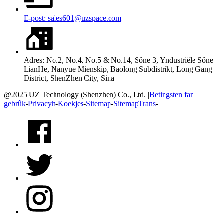
E-post: sales601@uzspace.com
Adres: No.2, No.4, No.5 & No.14, Sône 3, Yndustriële Sône
LianHe, Nanyue Mienskip, Baolong Subdistrikt, Long Gang
District, ShenZhen City, Sina
@2025 UZ Technology (Shenzhen) Co., Ltd. |
Betingsten fan
gebrûk
-
Privacyh
-
Koekjes
-
Sitemap
-
SitemapTrans
-