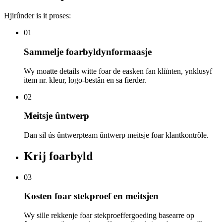
Hjirûnder is it proses:
01
Sammelje foarbyldynformaasje
Wy moatte details witte foar de easken fan kliïnten, ynklusyf
item nr. kleur, logo-bestân en sa fierder.
02
Meitsje ûntwerp
Dan sil ús ûntwerpteam ûntwerp meitsje foar klantkontrôle.
Krij foarbyld
03
Kosten foar stekproef en meitsjen
Wy sille rekkenje foar stekproeffergoeding basearre op