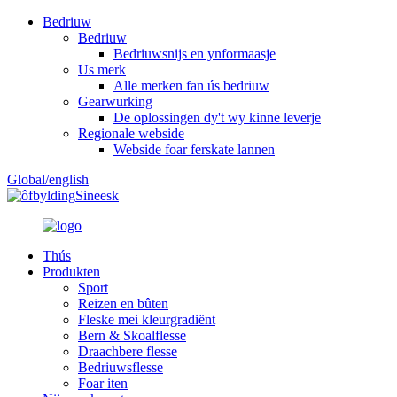
Bedriuw
Bedriuw
Bedriuwsnijs en ynformaasje
Us merk
Alle merken fan ús bedriuw
Gearwurking
De oplossingen dy't wy kinne leverje
Regionale webside
Webside foar ferskate lannen
Global/english
Sineesk
Thús
Produkten
Sport
Reizen en bûten
Fleske mei kleurgradiënt
Bern & Skoalflesse
Draachbere flesse
Bedriuwsflesse
Foar iten