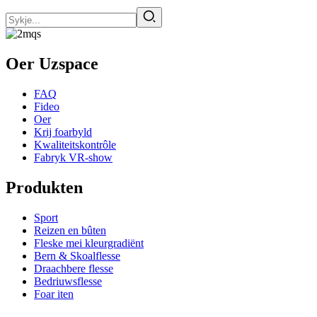
Oer Uzspace
FAQ
Fideo
Oer
Krij foarbyld
Kwaliteitskontrôle
Fabryk VR-show
Produkten
Sport
Reizen en bûten
Fleske mei kleurgradiënt
Bern & Skoalflesse
Draachbere flesse
Bedriuwsflesse
Foar iten