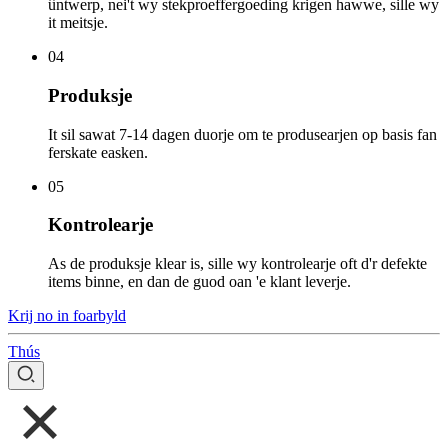
ûntwerp, nei't wy stekproeffergoeding krigen hawwe, sille wy
it meitsje.
04
Produksje
It sil sawat 7-14 dagen duorje om te produsearjen op basis fan
ferskate easken.
05
Kontrolearje
As de produksje klear is, sille wy kontrolearje oft d'r defekte
items binne, en dan de guod oan 'e klant leverje.
Krij no in foarbyld
Thús