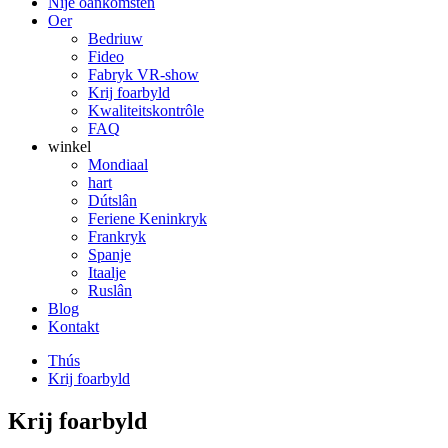
Nije oankomsten
Oer
Bedriuw
Fideo
Fabryk VR-show
Krij foarbyld
Kwaliteitskontrôle
FAQ
winkel
Mondiaal
hart
Dútslân
Feriene Keninkryk
Frankryk
Spanje
Itaalje
Ruslân
Blog
Kontakt
Thús
Krij foarbyld
Krij foarbyld