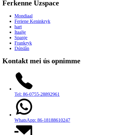
Ferkenne Uzspace
Mondiaal
Feriene Keninkryk
hart
Itaalje
Spanje
Frankryk
Dútslân
Kontakt mei ús opnimme
Tel: 86-0755-28892961
WhatsApp: 86-18188610247